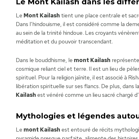
Le Mont Kailash dans les diffé
Le
Mont Kailash
tient une place centrale et sacr
Dans l’hindouisme, il est considéré comme la deme
au sein de la trinité hindoue. Les croyants vénèr
méditation et du pouvoir transcendant.
Dans le bouddhisme, le
mont Kailash
représente 
cosmique reliant ciel et terre. Il est un lieu de pèl
spirituel. Pour la religion jaïnite, il est associé à 
libération spirituelle sur ses flancs. De plus, dans l
Kailash
est vénéré comme un lieu sacré chargé d’é
Mythologies et légendes autou
Le
mont Kailash
est entouré de récits mythologi
pyramide presque parfaite, alimente des histoire