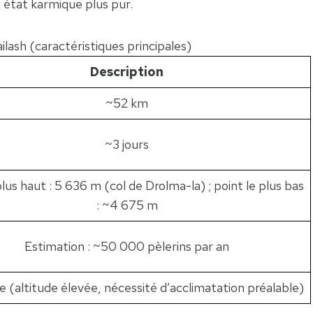
 état karmique plus pur.
lash (caractéristiques principales)
Description
~52 km
~3 jours
plus haut : 5 636 m (col de Drolma-la) ; point le plus bas
: ~4 675 m
Estimation : ~50 000 pèlerins par an
 (altitude élevée, nécessité d’acclimatation préalable)