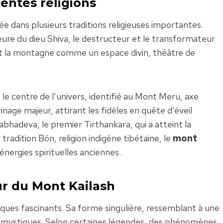
rentes religions
ée dans plusieurs traditions religieuses importantes.
ure du dieu Shiva, le destructeur et le transformateur
ent la montagne comme un espace divin, théâtre de
le centre de l’univers, identifié au Mont Meru, axe
erinage majeur, attirant les fidèles en quête d’éveil
Rishabhadeva, le premier Tirthankara, qui a atteint la
a tradition Bön, religion indigène tibétaine, le
mont
nergies spirituelles anciennes.
r du Mont Kailash
ques fascinants. Sa forme singulière, ressemblant à une
s mystiques. Selon certaines légendes, des phénomènes