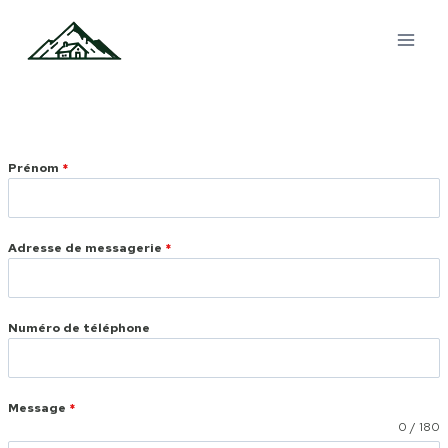
Aller
au
contenu
Prénom
*
Adresse de messagerie
*
Numéro de téléphone
Message
*
0 / 180