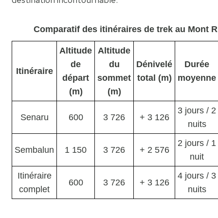
Comparatif des itinéraires de trek au Mont R
Altitude
Altitude
de
du
Dénivelé
Durée
Itinéraire
départ
sommet
total (m)
moyenne
(m)
(m)
3 jours / 2
Senaru
600
3 726
+ 3 126
nuits
2 jours / 1
Sembalun
1 150
3 726
+ 2 576
nuit
Itinéraire
4 jours / 3
600
3 726
+ 3 126
complet
nuits